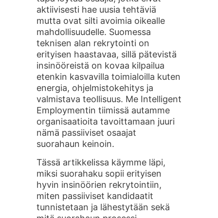
aktiivisesti hae uusia tehtäviä
mutta ovat silti avoimia oikealle
mahdollisuudelle. Suomessa
teknisen alan rekrytointi on
erityisen haastavaa, sillä pätevistä
insinööreistä on kovaa kilpailua
etenkin kasvavilla toimialoilla kuten
energia, ohjelmistokehitys ja
valmistava teollisuus. Me Intelligent
Employmentin tiimissä autamme
organisaatioita tavoittamaan juuri
nämä passiiviset osaajat
suorahaun keinoin.
Tässä artikkelissa käymme läpi,
miksi suorahaku sopii erityisen
hyvin insinöörien rekrytointiin,
miten passiiviset kandidaatit
tunnistetaan ja lähestytään sekä