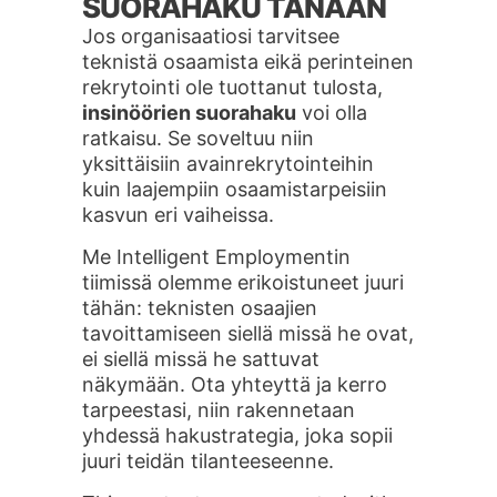
SUORAHAKU TÄNÄÄN
Jos organisaatiosi tarvitsee
teknistä osaamista eikä perinteinen
rekrytointi ole tuottanut tulosta,
insinöörien suorahaku
voi olla
ratkaisu. Se soveltuu niin
yksittäisiin avainrekrytointeihin
kuin laajempiin osaamistarpeisiin
kasvun eri vaiheissa.
Me Intelligent Employmentin
tiimissä olemme erikoistuneet juuri
tähän: teknisten osaajien
tavoittamiseen siellä missä he ovat,
ei siellä missä he sattuvat
näkymään. Ota yhteyttä ja kerro
tarpeestasi, niin rakennetaan
yhdessä hakustrategia, joka sopii
juuri teidän tilanteeseenne.