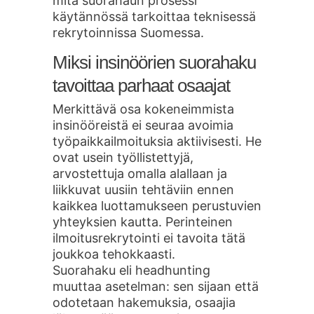
mitä suorahaun prosessi
käytännössä tarkoittaa teknisessä
rekrytoinnissa Suomessa.
Miksi insinöörien suorahaku
tavoittaa parhaat osaajat
Merkittävä osa kokeneimmista
insinööreistä ei seuraa avoimia
työpaikkailmoituksia aktiivisesti. He
ovat usein työllistettyjä,
arvostettuja omalla alallaan ja
liikkuvat uusiin tehtäviin ennen
kaikkea luottamukseen perustuvien
yhteyksien kautta. Perinteinen
ilmoitusrekrytointi ei tavoita tätä
joukkoa tehokkaasti.
Suorahaku eli headhunting
muuttaa asetelman: sen sijaan että
odotetaan hakemuksia, osaajia