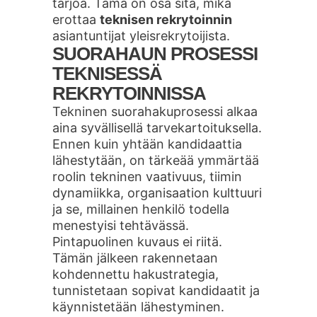
tarjoa. Tämä on osa sitä, mikä
erottaa
teknisen rekrytoinnin
asiantuntijat yleisrekrytoijista.
SUORAHAUN PROSESSI
TEKNISESSÄ
REKRYTOINNISSA
Tekninen suorahakuprosessi alkaa
aina syvällisellä tarvekartoituksella.
Ennen kuin yhtään kandidaattia
lähestytään, on tärkeää ymmärtää
roolin tekninen vaativuus, tiimin
dynamiikka, organisaation kulttuuri
ja se, millainen henkilö todella
menestyisi tehtävässä.
Pintapuolinen kuvaus ei riitä.
Tämän jälkeen rakennetaan
kohdennettu hakustrategia,
tunnistetaan sopivat kandidaatit ja
käynnistetään lähestyminen.