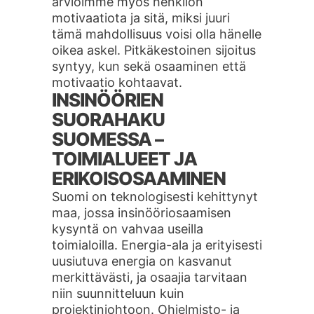
arvioimme myös henkilön
motivaatiota ja sitä, miksi juuri
tämä mahdollisuus voisi olla hänelle
oikea askel. Pitkäkestoinen sijoitus
syntyy, kun sekä osaaminen että
motivaatio kohtaavat.
INSINÖÖRIEN
SUORAHAKU
SUOMESSA –
TOIMIALUEET JA
ERIKOISOSAAMINEN
Suomi on teknologisesti kehittynyt
maa, jossa insinööriosaamisen
kysyntä on vahvaa useilla
toimialoilla. Energia-ala ja erityisesti
uusiutuva energia on kasvanut
merkittävästi, ja osaajia tarvitaan
niin suunnitteluun kuin
projektinjohtoon. Ohjelmisto- ja