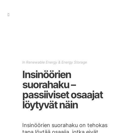
In
Renewable Energy & Energy Storage
Insinöörien
suorahaku –
passiiviset osaajat
löytyvät näin
Insinöörien suorahaku on tehokas
tapa löytää osaajia, jotka eivät