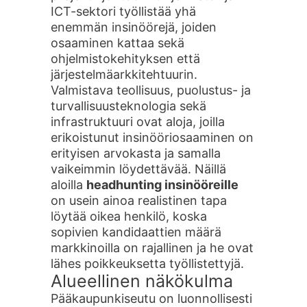
ICT-sektori työllistää yhä
enemmän insinöörejä, joiden
osaaminen kattaa sekä
ohjelmistokehityksen että
järjestelmäarkkitehtuurin.
Valmistava teollisuus, puolustus- ja
turvallisuusteknologia sekä
infrastruktuuri ovat aloja, joilla
erikoistunut insinööriosaaminen on
erityisen arvokasta ja samalla
vaikeimmin löydettävää. Näillä
aloilla
headhunting insinööreille
on usein ainoa realistinen tapa
löytää oikea henkilö, koska
sopivien kandidaattien määrä
markkinoilla on rajallinen ja he ovat
lähes poikkeuksetta työllistettyjä.
Alueellinen näkökulma
Pääkaupunkiseutu on luonnollisesti