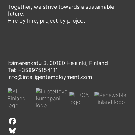
Together, we strive towards a sustainable
future.
Hire by hire, project by project.
Itämerenkatu 3, 00180 Helsinki, Finland
Tel: +358975154111
info@intelligentemployment.com
F