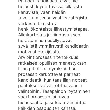
Parhaat kandidaatit eivät ole
helposti löydettävissä julkisista
kanavista, vaan heidän
tavoittamisensa vaatii strategista
verkostoitumista ja
henkilökohtaista lähestymistapaa.
Alkukartoitus ja kiinnostuksen
herättäminen edellyttävät
syvällistä ymmärrystä kandidaatin
motivaatiotekijöistä.
Arviointiprosessin tehokkuus
ratkaisee lopullisen menestyksen.
Liian pitkät tai byrokraattiset
prosessit karkottavat parhaat
kandidaatit, kun taas liian nopeat
päätökset voivat johtaa vääriin
valintoihin. Tasapainon löytäminen
vaatii prosessin jatkuvaa
hienosäätöä ja selkeää viestintää
kaikkien osapuolten kanssa.