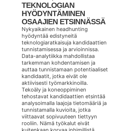
TEKNOLOGIAN
HYÖDYNTÄMINEN
OSAAJIEN ETSINNÄSSÄ
Nykyaikainen headhunting
hyödyntää edistyneitä
teknologiaratkaisuja kandidaattien
tunnistamisessa ja arvioinnissa.
Data-analytiikka mahdollistaa
tarkemman kohdentamisen ja
auttaa tunnistamaan potentiaaliset
kandidaatit, jotka eivät ole
aktiivisesti työmarkkinoilla.
Tekoäly ja koneoppiminen
tehostavat kandidaattien etsintää
analysoimalla laajoja tietomääriä ja
tunnistamalla kuvioita, jotka
viittaavat sopivuuteen tiettyyn
rooliin. Nämä työkalut eivät
kuitenkaan korvaa inhimillistä