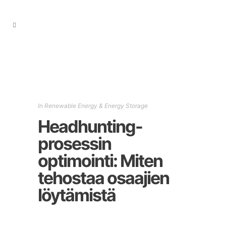
In
Renewable Energy & Energy Storage
Headhunting-
prosessin
optimointi: Miten
tehostaa osaajien
löytämistä