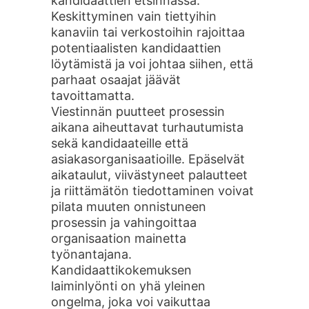
kandidaattien etsinnässä.
Keskittyminen vain tiettyihin
kanaviin tai verkostoihin rajoittaa
potentiaalisten kandidaattien
löytämistä ja voi johtaa siihen, että
parhaat osaajat jäävät
tavoittamatta.
Viestinnän puutteet prosessin
aikana aiheuttavat turhautumista
sekä kandidaateille että
asiakasorganisaatioille. Epäselvät
aikataulut, viivästyneet palautteet
ja riittämätön tiedottaminen voivat
pilata muuten onnistuneen
prosessin ja vahingoittaa
organisaation mainetta
työnantajana.
Kandidaattikokemuksen
laiminlyönti on yhä yleinen
ongelma, joka voi vaikuttaa