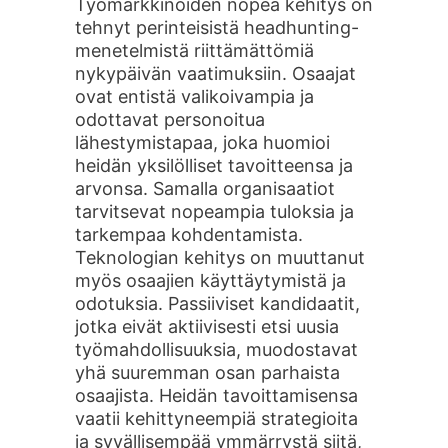
Työmarkkinoiden nopea kehitys on
tehnyt perinteisistä headhunting-
menetelmistä riittämättömiä
nykypäivän vaatimuksiin. Osaajat
ovat entistä valikoivampia ja
odottavat personoitua
lähestymistapaa, joka huomioi
heidän yksilölliset tavoitteensa ja
arvonsa. Samalla organisaatiot
tarvitsevat nopeampia tuloksia ja
tarkempaa kohdentamista.
Teknologian kehitys on muuttanut
myös osaajien käyttäytymistä ja
odotuksia. Passiiviset kandidaatit,
jotka eivät aktiivisesti etsi uusia
työmahdollisuuksia, muodostavat
yhä suuremman osan parhaista
osaajista. Heidän tavoittamisensa
vaatii kehittyneempiä strategioita
ja syvällisempää ymmärrystä siitä,