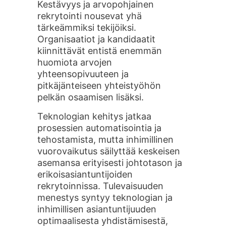
Kestävyys ja arvopohjainen
rekrytointi nousevat yhä
tärkeämmiksi tekijöiksi.
Organisaatiot ja kandidaatit
kiinnittävät entistä enemmän
huomiota arvojen
yhteensopivuuteen ja
pitkäjänteiseen yhteistyöhön
pelkän osaamisen lisäksi.
Teknologian kehitys jatkaa
prosessien automatisointia ja
tehostamista, mutta inhimillinen
vuorovaikutus säilyttää keskeisen
asemansa erityisesti johtotason ja
erikoisasiantuntijoiden
rekrytoinnissa. Tulevaisuuden
menestys syntyy teknologian ja
inhimillisen asiantuntijuuden
optimaalisesta yhdistämisestä,