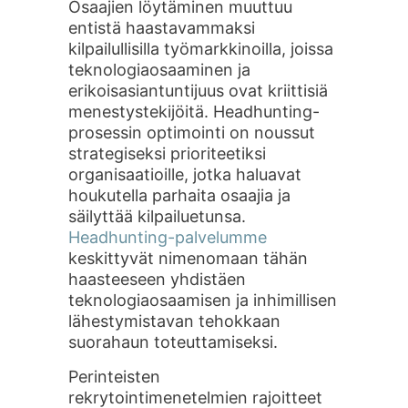
Osaajien löytäminen muuttuu
entistä haastavammaksi
kilpailullisilla työmarkkinoilla, joissa
teknologiaosaaminen ja
erikoisasiantuntijuus ovat kriittisiä
menestystekijöitä. Headhunting-
prosessin optimointi on noussut
strategiseksi prioriteetiksi
organisaatioille, jotka haluavat
houkutella parhaita osaajia ja
säilyttää kilpailuetunsa.
Headhunting-palvelumme
keskittyvät nimenomaan tähän
haasteeseen yhdistäen
teknologiaosaamisen ja inhimillisen
lähestymistavan tehokkaan
suorahaun toteuttamiseksi.
Perinteisten
rekrytointimenetelmien rajoitteet