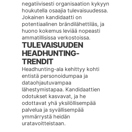
negatiivisesti organisaation kykyyn
houkutella osaajia tulevaisuudessa.
Jokainen kandidaatti on
potentiaalinen brändilähettiläs, ja
huono kokemus leviää nopeasti
ammatillisissa verkostoissa.
TULEVAISUUDEN
HEADHUNTING-
TRENDIT
Headhunting-ala kehittyy kohti
entistä personoidumpaa ja
dataohjautuvampaa
lähestymistapaa. Kandidaattien
odotukset kasvavat, ja he
odottavat yhä yksilöllisempää
palvelua ja syvällisempää
ymmärrystä heidän
uratavoitteistaan.